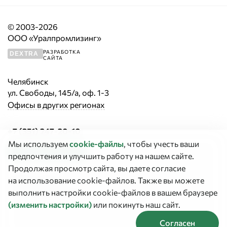
© 2003-2026
ООО «Уралпромлизинг»
РАЗРАБОТКА
DEXTRA
САЙТА
Челябинск
ул. Свободы, 145/а, оф. 1-3
Офисы в других регионах
+7 (351) 247-20-10
Мы используем
cookie‑файлы
, чтобы учесть ваши
Заказать звонок
предпочтения и улучшить работу на нашем сайте.
Продолжая просмотр сайта, вы даете согласие
График работы:
на использование cookie-файлов. Также вы можете
Сегодня выходной
выполнить настройки cookie-файлов в вашем браузере
(изменить настройки)
или покинуть наш сайт.
Согласен